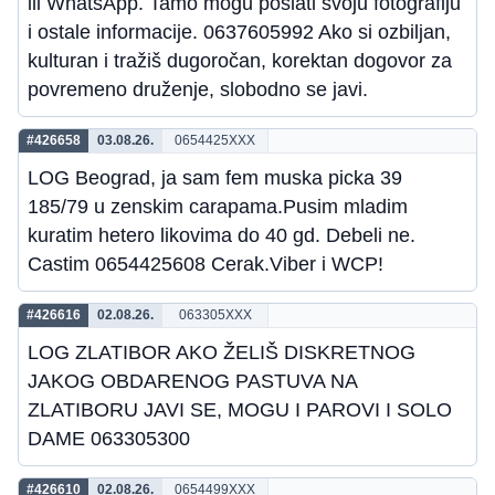
ili WhatsApp. Tamo mogu poslati svoju fotografiju
i ostale informacije. 0637605992 Ako si ozbiljan,
kulturan i tražiš dugoročan, korektan dogovor za
povremeno druženje, slobodno se javi.
#426658
03.08.26.
0654425XXX
LOG Beograd, ja sam fem muska picka 39
185/79 u zenskim carapama.Pusim mladim
kuratim hetero likovima do 40 gd. Debeli ne.
Castim 0654425608 Cerak.Viber i WCP!
#426616
02.08.26.
063305XXX
LOG ZLATIBOR AKO ŽELIŠ DISKRETNOG
JAKOG OBDARENOG PASTUVA NA
ZLATIBORU JAVI SE, MOGU I PAROVI I SOLO
DAME 063305300
#426610
02.08.26.
0654499XXX