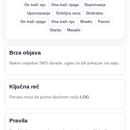
On traži nju
Ona traži njega
Dopisivanje
Upoznavanje
Ozbiljna veza
Diskretno
On traži njega
Ona traži nju
Biseks
Parovi
Starije
Masaža
Brza objava
Nakon uspešne SMS obrade, oglas će biti prikazan na sajtu.
Ključna reč
Poruka mora da počne ključnom rečju
LOG
.
Pravila