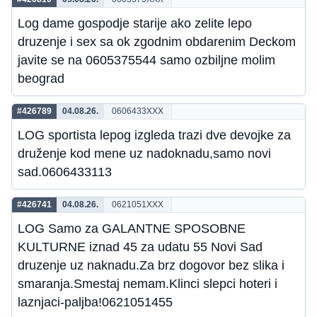
Log dame gospodje starije ako zelite lepo
druzenje i sex sa ok zgodnim obdarenim Deckom
javite se na 0605375544 samo ozbiljne molim
beograd
#426789
04.08.26.
0606433XXX
LOG sportista lepog izgleda trazi dve devojke za
druženje kod mene uz nadoknadu,samo novi
sad.0606433113
#426741
04.08.26.
0621051XXX
LOG Samo za GALANTNE SPOSOBNE
KULTURNE iznad 45 za udatu 55 Novi Sad
druzenje uz naknadu.Za brz dogovor bez slika i
smaranja.Smestaj nemam.Klinci slepci hoteri i
laznjaci-paljba!0621051455