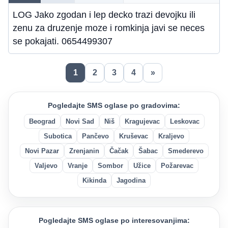
LOG Jako zgodan i lep decko trazi devojku ili
zenu za druzenje moze i romkinja javi se neces
se pokajati. 0654499307
1
2
3
4
»
Pogledajte SMS oglase po gradovima:
Beograd
Novi Sad
Niš
Kragujevac
Leskovac
Subotica
Pančevo
Kruševac
Kraljevo
Novi Pazar
Zrenjanin
Čačak
Šabac
Smederevo
Valjevo
Vranje
Sombor
Užice
Požarevac
Kikinda
Jagodina
Pogledajte SMS oglase po interesovanjima: