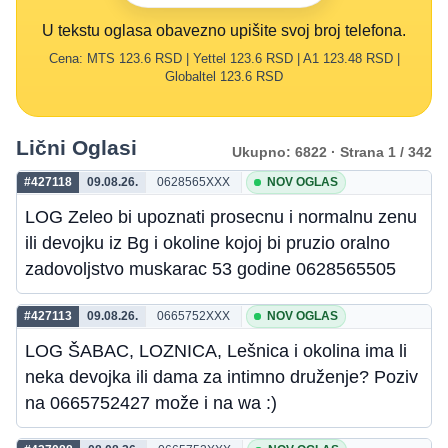
U tekstu oglasa obavezno upišite svoj broj telefona.
Cena: MTS 123.6 RSD | Yettel 123.6 RSD | A1 123.48 RSD |
Globaltel 123.6 RSD
Lični Oglasi
Ukupno: 6822 · Strana 1 / 342
#427118
09.08.26.
0628565XXX
NOV OGLAS
LOG Zeleo bi upoznati prosecnu i normalnu zenu
ili devojku iz Bg i okoline kojoj bi pruzio oralno
zadovoljstvo muskarac 53 godine 0628565505
#427113
09.08.26.
0665752XXX
NOV OGLAS
LOG ŠABAC, LOZNICA, Lešnica i okolina ima li
neka devojka ili dama za intimno druženje? Poziv
na 0665752427 može i na wa :)