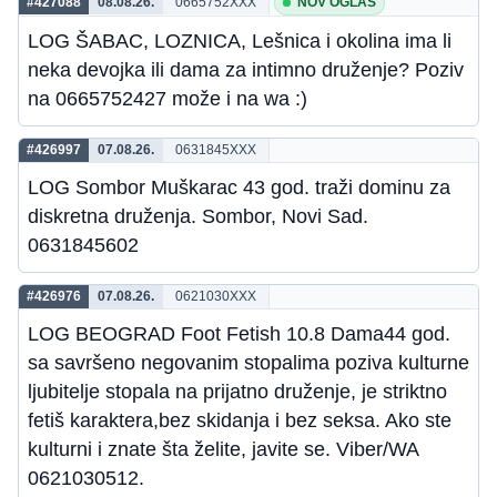
#427088
08.08.26.
0665752XXX
NOV OGLAS
LOG ŠABAC, LOZNICA, Lešnica i okolina ima li
neka devojka ili dama za intimno druženje? Poziv
na 0665752427 može i na wa :)
#426997
07.08.26.
0631845XXX
LOG Sombor Muškarac 43 god. traži dominu za
diskretna druženja. Sombor, Novi Sad.
0631845602
#426976
07.08.26.
0621030XXX
LOG BEOGRAD Foot Fetish 10.8 Dama44 god.
sa savršeno negovanim stopalima poziva kulturne
ljubitelje stopala na prijatno druženje, je striktno
fetiš karaktera,bez skidanja i bez seksa. Ako ste
kulturni i znate šta želite, javite se. Viber/WA
0621030512.