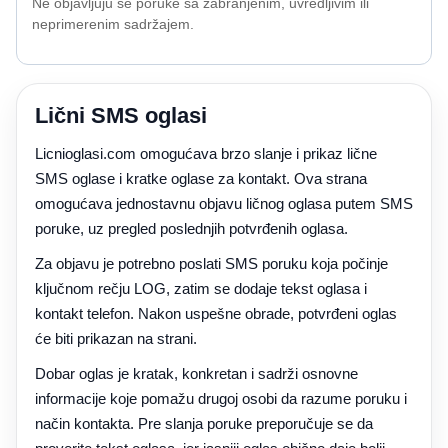
Ne objavljuju se poruke sa zabranjenim, uvredljivim ili
neprimerenim sadržajem.
Lični SMS oglasi
Licnioglasi.com omogućava brzo slanje i prikaz lične
SMS oglase i kratke oglase za kontakt. Ova strana
omogućava jednostavnu objavu ličnog oglasa putem SMS
poruke, uz pregled poslednjih potvrđenih oglasa.
Za objavu je potrebno poslati SMS poruku koja počinje
ključnom rečju LOG, zatim se dodaje tekst oglasa i
kontakt telefon. Nakon uspešne obrade, potvrđeni oglas
će biti prikazan na strani.
Dobar oglas je kratak, konkretan i sadrži osnovne
informacije koje pomažu drugoj osobi da razume poruku i
način kontakta. Pre slanja poruke preporučuje se da