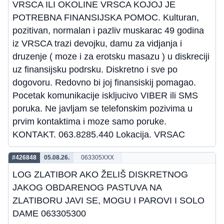
VRSCA ILI OKOLINE VRSCA KOJOJ JE
POTREBNA FINANSIJSKA POMOC. Kulturan,
pozitivan, normalan i pazliv muskarac 49 godina
iz VRSCA trazi devojku, damu za vidjanja i
druzenje ( moze i za erotsku masazu ) u diskreciji
uz finansijsku podrsku. Diskretno i sve po
dogovoru. Redovno bi joj finansiskij pomagao.
Pocetak komunikacije iskljucivo VIBER ili SMS
poruka. Ne javljam se telefonskim pozivima u
prvim kontaktima i moze samo poruke.
KONTAKT. 063.8285.440 Lokacija. VRSAC
#426848
05.08.26.
063305XXX
LOG ZLATIBOR AKO ŽELIŠ DISKRETNOG
JAKOG OBDARENOG PASTUVA NA
ZLATIBORU JAVI SE, MOGU I PAROVI I SOLO
DAME 063305300