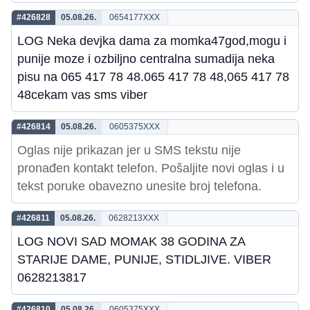
#426828
05.08.26.
0654177XXX
LOG Neka devjka dama za momka47god,mogu i
punije moze i ozbiljno centralna sumadija neka
pisu na 065 417 78 48.065 417 78 48,065 417 78
48cekam vas sms viber
#426814
05.08.26.
0605375XXX
Oglas nije prikazan jer u SMS tekstu nije
pronađen kontakt telefon. Pošaljite novi oglas i u
tekst poruke obavezno unesite broj telefona.
#426811
05.08.26.
0628213XXX
LOG NOVI SAD MOMAK 38 GODINA ZA
STARIJE DAME, PUNIJE, STIDLJIVE. VIBER
0628213817
#426810
05.08.26.
0605375XXX