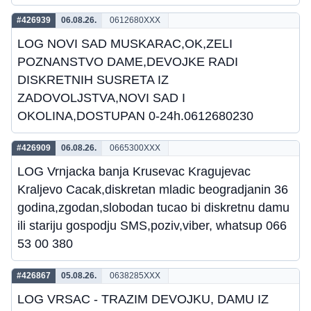
#426939
06.08.26.
0612680XXX
LOG NOVI SAD MUSKARAC,OK,ZELI
POZNANSTVO DAME,DEVOJKE RADI
DISKRETNIH SUSRETA IZ
ZADOVOLJSTVA,NOVI SAD I
OKOLINA,DOSTUPAN 0-24h.0612680230
#426909
06.08.26.
0665300XXX
LOG Vrnjacka banja Krusevac Kragujevac
Kraljevo Cacak,diskretan mladic beogradjanin 36
godina,zgodan,slobodan tucao bi diskretnu damu
ili stariju gospodju SMS,poziv,viber, whatsup 066
53 00 380
#426867
05.08.26.
0638285XXX
LOG VRSAC - TRAZIM DEVOJKU, DAMU IZ