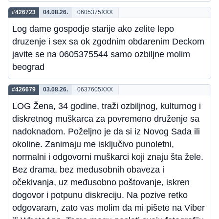
#426723
04.08.26.
0605375XXX
Log dame gospodje starije ako zelite lepo
druzenje i sex sa ok zgodnim obdarenim Deckom
javite se na 0605375544 samo ozbiljne molim
beograd
#426679
03.08.26.
0637605XXX
LOG Žena, 34 godine, traži ozbiljnog, kulturnog i
diskretnog muškarca za povremeno druženje sa
nadoknadom. Poželjno je da si iz Novog Sada ili
okoline. Zanimaju me isključivo punoletni,
normalni i odgovorni muškarci koji znaju šta žele.
Bez drama, bez međusobnih obaveza i
očekivanja, uz međusobno poštovanje, iskren
dogovor i potpunu diskreciju. Na pozive retko
odgovaram, zato vas molim da mi pišete na Viber