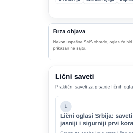
Brza objava
Nakon uspešne SMS obrade, oglas će biti
prikazan na sajtu.
Lični saveti
Praktični saveti za pisanje ličnih og
L
Lični oglasi Srbija: saveti
jasniji i sigurniji prvi kor