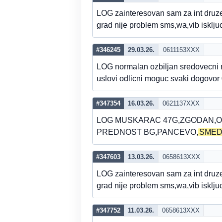
LOG zainteresovan sam za int dru
grad nije problem sms,wa,vib isklj
#346245
29.03.26.
0611153XXX
LOG normalan ozbiljan sredovecni 
uslovi odlicni moguc svaki dogovor
#347354
16.03.26.
0621137XXX
LOG MUSKARAC 47G,ZGODAN,O
PREDNOST BG,PANCEVO,
SME
#347603
13.03.26.
0658613XXX
LOG zainteresovan sam za int dru
grad nije problem sms,wa,vib isklj
#347752
11.03.26.
0658613XXX