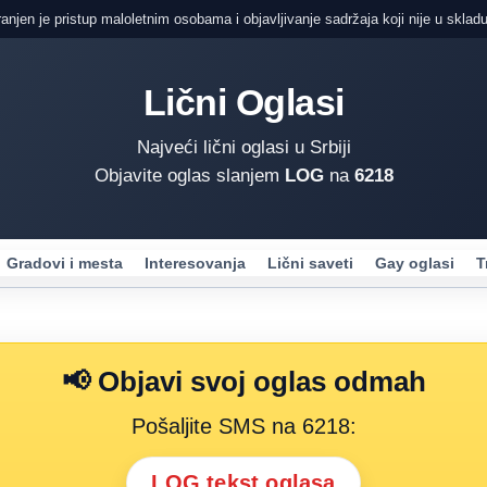
ranjen je pristup maloletnim osobama i objavljivanje sadržaja koji nije u skladu
Lični Oglasi
Najveći lični oglasi u Srbiji
Objavite oglas slanjem
LOG
na
6218
Gradovi i mesta
Interesovanja
Lični saveti
Gay oglasi
T
📢 Objavi svoj oglas odmah
Pošaljite SMS na 6218:
LOG tekst oglasa