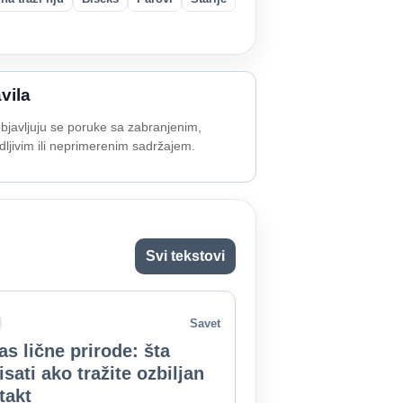
vila
bjavljuju se poruke sa zabranjenim,
dljivim ili neprimerenim sadržajem.
Svi tekstovi
Savet
as lične prirode: šta
isati ako tražite ozbiljan
takt