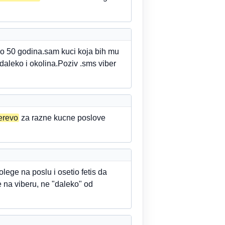
do 50 godina.sam kuci koja bih mu
 daleko i okolina.Poziv .sms viber
erevo
za razne kucne poslove
lege na poslu i osetio fetis da
 na viberu, ne "daleko" od