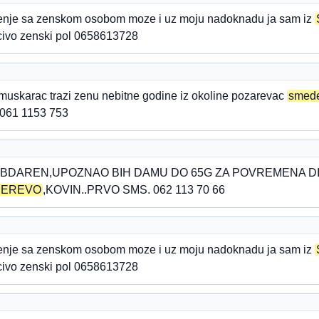
zenje sa zenskom osobom moze i uz moju nadoknadu ja sam iz
ucivo zenski pol 0658613728
muskarac trazi zenu nebitne godine iz okoline pozarevac
smed
 061 1153 753
BDAREN,UPOZNAO BIH DAMU DO 65G ZA POVREMENA DI
DEREVO
,KOVIN..PRVO SMS. 062 113 70 66
zenje sa zenskom osobom moze i uz moju nadoknadu ja sam iz
ucivo zenski pol 0658613728