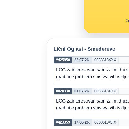
Ce
Lični Oglasi - Smederevo
#425850
22.07.26.
0658613XXX
LOG zainteresovan sam za int dru
grad nije problem sms,wa,vib isklj
#424330
01.07.26.
0658613XXX
LOG zainteresovan sam za int dru
grad nije problem sms,wa,vib isklj
#423359
17.06.26.
0658613XXX