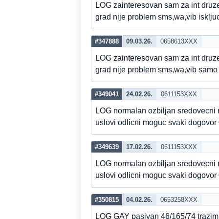
LOG zainteresovan sam za int dru
grad nije problem sms,wa,vib isklj
#347888
09.03.26.
0658613XXX
LOG zainteresovan sam za int dru
grad nije problem sms,wa,vib samo
#349041
24.02.26.
0611153XXX
LOG normalan ozbiljan sredovecni 
uslovi odlicni moguc svaki dogovor
#349639
17.02.26.
0611153XXX
LOG normalan ozbiljan sredovecni 
uslovi odlicni moguc svaki dogovor
#350815
04.02.26.
0653258XXX
LOG GAY pasivan 46/165/74 trazim 