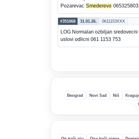
Pozarevac
Smederevo
0653258032 
#351068
31.01.26.
0611153XXX
LOG Normalan ozbiljan sredovecni 
uslovi odlicni 061 1153 753
Beograd
Novi Sad
Niš
Kraguj
On traži nju
Ona traži njega
Dopisi