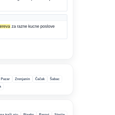
ereva
za razne kucne poslove
 Pazar
Zrenjanin
Čačak
Šabac
a
na traži nju
Biseks
Parovi
Starije