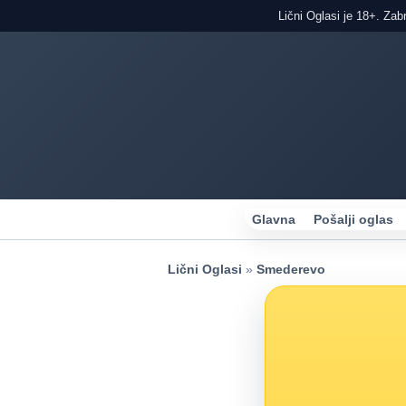
Lični Oglasi je 18+. Zab
Glavna
Pošalji oglas
Lični Oglasi
»
Smederevo