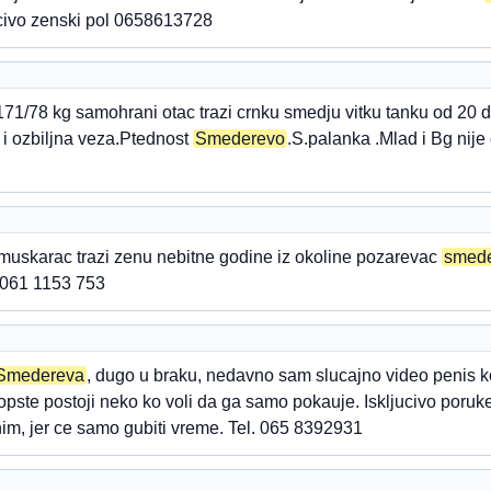
ucivo zenski pol 0658613728
71/78 kg samohrani otac trazi crnku smedju vitku tanku od 20 
 i ozbiljna veza.Ptednost
Smederevo
.S.palanka .Mlad i Bg nije
muskarac trazi zenu nebitne godine iz okoline pozarevac
smed
 061 1153 753
Smedereva
, dugo u braku, nedavno sam slucajno video penis ko
pste postoji neko ko voli da ga samo pokauje. Iskljucivo poruke
nim, jer ce samo gubiti vreme. Tel. 065 8392931