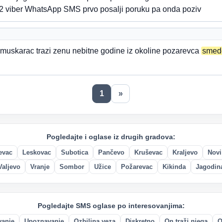
viber WhatsApp SMS prvo posalji poruku pa onda poziv
muskarac trazi zenu nebitne godine iz okoline pozarevca
smed
1
»
Pogledajte i oglase iz drugih gradova:
evac
Leskovac
Subotica
Pančevo
Kruševac
Kraljevo
Novi
Valjevo
Vranje
Sombor
Užice
Požarevac
Kikinda
Jagodin
Pogledajte SMS oglase po interesovanjima:
vanje
Upoznavanje
Ozbiljna veza
Diskretno
On traži njega
O