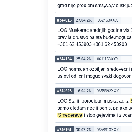
grad nije problem sms,wa,vib isklj
#344016
27.04.26.
062453XXX
LOG Muskarac srednjih godina vis 1
pravila drustvo pa sta bude.moguca
+381 62 453903 +381 62 453903
#344134
25.04.26.
0611153XXX
LOG normalan ozbiljan sredovecni 
uslovi odlicni moguc svaki dogovor
#344923
16.04.26.
0658392XXX
LOG Stariji porodican muskarac iz
samo gledam neciji penis, pa ako uo
Smedereva
i stop gejevima i zivca
#346151
30.03.26.
0658613XXX