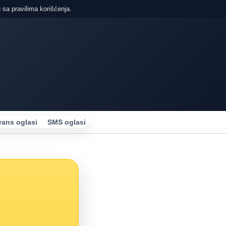
 sa pravilima korišćenja.
rans oglasi
SMS oglasi