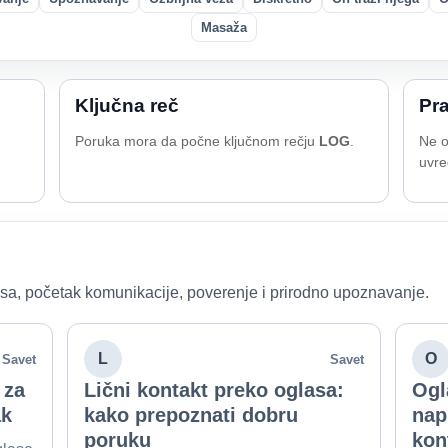
Masaža
Ključna reč
Pra
Poruka mora da počne ključnom rečju
LOG
.
Ne o
uvre
lasa, početak komunikacije, poverenje i prirodno upoznavanje.
L
O
Savet
Savet
 za
Lični kontakt preko oglasa:
Ogl
ak
kako prepoznati dobru
nap
poruku
kon