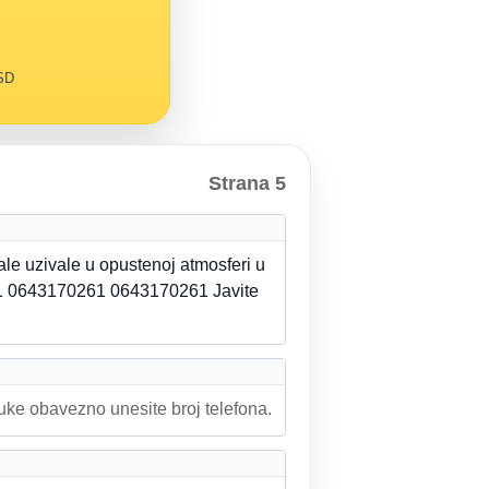
RSD
Strana 5
ale uzivale u opustenoj atmosferi u
1 0643170261 0643170261 Javite
ruke obavezno unesite broj telefona.