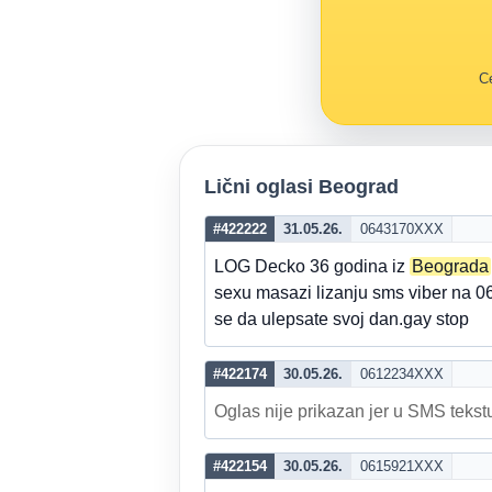
Ce
Lični oglasi Beograd
#422222
31.05.26.
0643170XXX
LOG Decko 36 godina iz
Beograda
sexu masazi lizanju sms viber n
se da ulepsate svoj dan.gay stop
#422174
30.05.26.
0612234XXX
Oglas nije prikazan jer u SMS tekstu
#422154
30.05.26.
0615921XXX