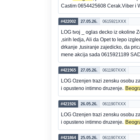
Castim 0654425608 Cerak.Viber i
#422002
27.05.26.
0615921XXX
LOG tvoj _ oglas decko iz okoline 
,sirih ledja, Ali da Opet to lepo izg
drkanje ,tusiranje zajedicko, da pr
mene akcija sada 0615921189
#421965
27.05.26.
0611907XXX
LOG Ozenjen trazi zensku osobu za 
i opusteno intimno druzenje.
Beogr
#421926
26.05.26.
0611907XXX
LOG Ozenjen trazi zensku osobu za 
i opusteno intimno druzenje.
Beogr
#421864
25.05.26.
0611907XXX