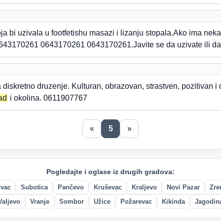
ja bi uzivala u footfetishu masazi i lizanju stopala.Ako ima nek
43170261 0643170261 0643170261.Javite se da uzivate ili da
diskretno druzenje. Kulturan, obrazovan, strastven, pozitivan 
ad
i okolina. 0611907767
«
5
»
Pogledajte i oglase iz drugih gradova:
ovac
Subotica
Pančevo
Kruševac
Kraljevo
Novi Pazar
Zre
Valjevo
Vranje
Sombor
Užice
Požarevac
Kikinda
Jagodin