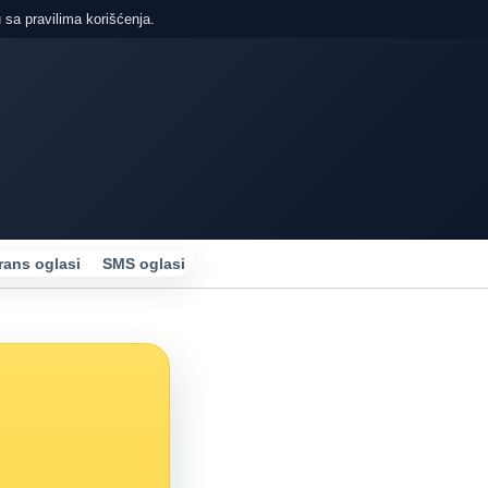
 sa pravilima korišćenja.
rans oglasi
SMS oglasi