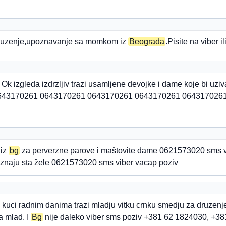
druzenje,upoznavanje sa momkom iz
Beograda
.Pisite na viber 
Ok izgleda izdrzljiv trazi usamljene devojke i dame koje bi uziv
a 0643170261 0643170261 0643170261 0643170261 064317026
 iz
bg
za perverzne parove i maštovite dame 0621573020 sms 
 znaju sta žele 0621573020 sms viber vacap poziv
ci radnim danima trazi mladju vitku crnku smedju za druzenje 
a mlad. I
Bg
nije daleko viber sms poziv +381 62 1824030, +3