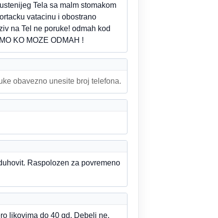
opustenijeg Tela sa malm stomakom
 ortacku vatacinu i obostrano
oziv na Tel ne poruke! odmah kod
AMO KO MOZE ODMAH !
ruke obavezno unesite broj telefona.
i duhovit. Raspolozen za povremeno
o likovima do 40 gd. Debeli ne.