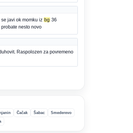
a se javi ok momku iz
bg
36
 probate nesto novo
i duhovit. Raspolozen za povremeno
njanin
Čačak
Šabac
Smederevo
a