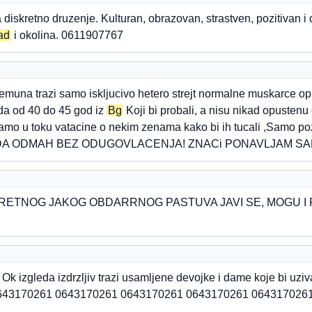
diskretno druzenje. Kulturan, obrazovan, strastven, pozitivan 
ad
i okolina. 0611907767
Zemuna trazi samo iskljucivo hetero strejt normalne muskarce 
leda od 40 do 45 god iz
Bg
Koji bi probali, a nisu nikad opustenu
icamo u toku vatacine o nekim zenama kako bi ih tucali ,Samo p
 SADA ODMAH BEZ ODUGOVLACENJA! ZNACi PONAVLJAM S
RETNOG JAKOG OBDARRNOG PASTUVA JAVI SE, MOGU I PASI
Ok izgleda izdrzljiv trazi usamljene devojke i dame koje bi uziv
a 0643170261 0643170261 0643170261 0643170261 064317026