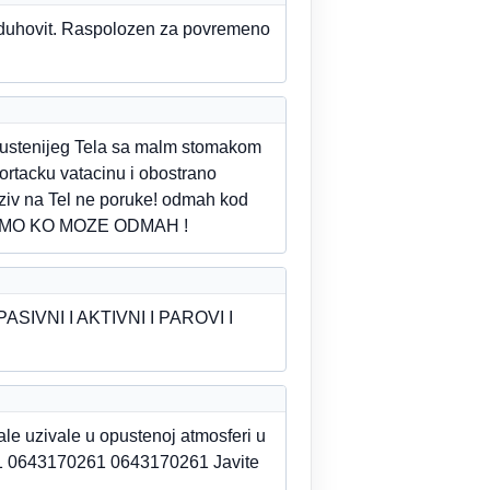
i duhovit. Raspolozen za povremeno
opustenijeg Tela sa malm stomakom
 ortacku vatacinu i obostrano
oziv na Tel ne poruke! odmah kod
AMO KO MOZE ODMAH !
VNI I AKTIVNI I PAROVI I
ale uzivale u opustenoj atmosferi u
1 0643170261 0643170261 Javite