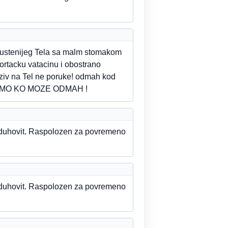
opustenijeg Tela sa malm stomakom
 ortacku vatacinu i obostrano
oziv na Tel ne poruke! odmah kod
AMO KO MOZE ODMAH !
i duhovit. Raspolozen za povremeno
i duhovit. Raspolozen za povremeno