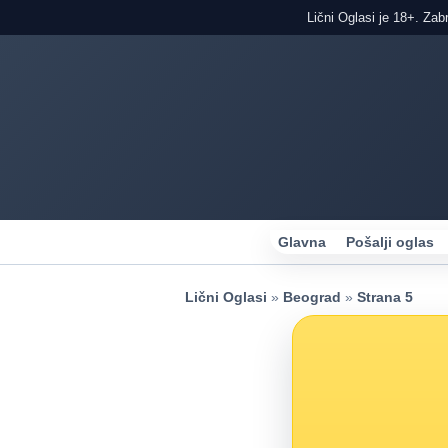
Lični Oglasi je 18+. Zab
Glavna
Pošalji oglas
Lični Oglasi
»
Beograd
»
Strana 5