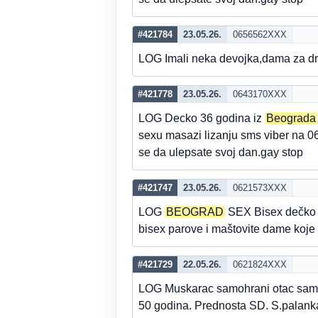
#421784
23.05.26.
0656562XXX
LOG Imali neka devojka,dama za 
#421778
23.05.26.
0643170XXX
LOG Decko 36 godina iz
Beograda
sexu masazi lizanju sms viber n
se da ulepsate svoj dan.gay stop
#421747
23.05.26.
0621573XXX
LOG
BEOGRAD
SEX Bisex dečko
bisex parove i maštovite dame koje
#421729
22.05.26.
0621824XXX
LOG Muskarac samohrani otac sam ku
50 godina. Prednosta SD. S.palank