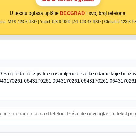
U tekstu oglasa upišite
BEOGRAD
i svoj broj telefona.
na: MTS 123.6 RSD | Yettel 123.6 RSD | A1 123.48 RSD | Globaltel 123.6 
Ok izgleda izdrzljiv trazi usamljene devojke i dame koje bi uziv
a 0643170261 0643170261 0643170261 0643170261 064317026
 nije pronađen kontakt telefon. Pošaljite novi oglas i u tekst po