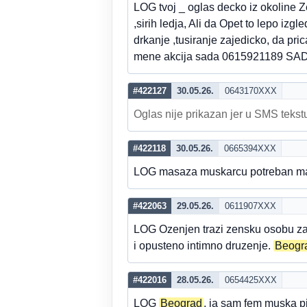
LOG tvoj _ oglas decko iz okoline 
,sirih ledja, Ali da Opet to lepo izg
drkanje ,tusiranje zajedicko, da pr
mene akcija sada 0615921189
#422127
30.05.26.
0643170XXX
Oglas nije prikazan jer u SMS tekstu
#422118
30.05.26.
0665394XXX
LOG masaza muskarcu potreban mas
#422063
29.05.26.
0611907XXX
LOG Ozenjen trazi zensku osobu za 
i opusteno intimno druzenje.
Beogr
#422016
28.05.26.
0654425XXX
LOG
Beograd
, ja sam fem muska p