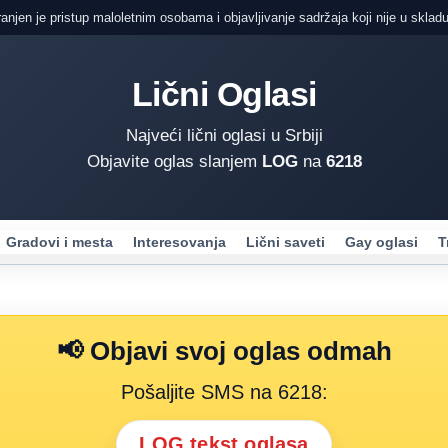
ranjen je pristup maloletnim osobama i objavljivanje sadržaja koji nije u skladu
Lični Oglasi
Najveći lični oglasi u Srbiji
Objavite oglas slanjem
LOG
na
6218
Gradovi i mesta
Interesovanja
Lični saveti
Gay oglasi
T
📢 Objavi svoj oglas odmah
Pošaljite SMS na 6218:
LOG tekst oglasa