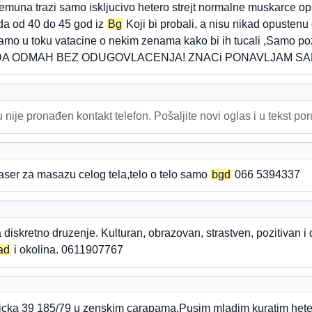
Zemuna trazi samo iskljucivo hetero strejt normalne muskarce 
leda od 40 do 45 god iz
Bg
Koji bi probali, a nisu nikad opustenu
icamo u toku vatacine o nekim zenama kako bi ih tucali ,Samo p
 SADA ODMAH BEZ ODUGOVLACENJA! ZNACi PONAVLJAM S
 nije pronađen kontakt telefon. Pošaljite novi oglas i u tekst po
er za masazu celog tela,telo o telo samo
bgd
066 5394337
diskretno druzenje. Kulturan, obrazovan, strastven, pozitivan 
ad
i okolina. 0611907767
icka 39 185/79 u zenskim carapama.Pusim mladim kuratim heter