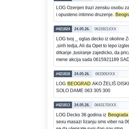
LOG Ozenjen trazi zensku osobu za 
i opusteno intimno druzenje.
Beogr
#421824
24.05.26.
0615921XXX
LOG tvoj _ oglas decko iz okoline 
,sirih ledja, Ali da Opet to lepo izg
drkanje ,tusiranje zajedicko, da pr
mene akcija sada 0615921189
#421818
24.05.26.
063305XXX
LOG
BEOGRAD
AKO ŽELIŠ DISK
SOLO DAME 063 305 300
#421813
24.05.26.
0643170XXX
LOG Decko 36 godina iz
Beograda
sexu masazi lizanju sms viber n
se da ulepsate svoj dan.gay stop