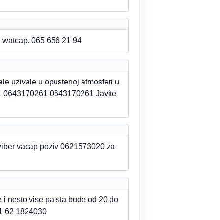
ili watcap. 065 656 21 94
ale uzivale u opustenoj atmosferi u
1 0643170261 0643170261 Javite
viber vacap poziv 0621573020 za
i nesto vise pa sta bude od 20 do
81 62 1824030