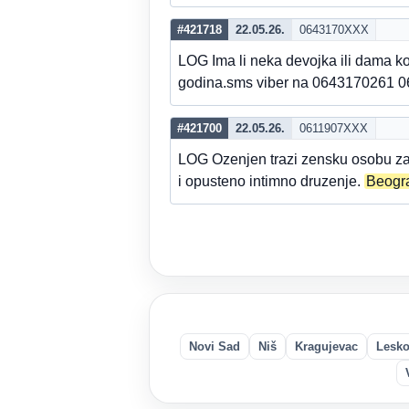
#421718
22.05.26.
0643170XXX
LOG Ima li neka devojka ili dama ko
godina.sms viber na 0643170261 06
#421700
22.05.26.
0611907XXX
LOG Ozenjen trazi zensku osobu za 
i opusteno intimno druzenje.
Beogr
Novi Sad
Niš
Kragujevac
Lesk