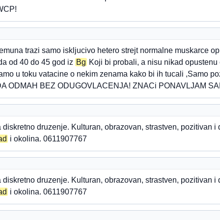
 WCP!
Zemuna trazi samo iskljucivo hetero strejt normalne muskarce 
leda od 40 do 45 god iz
Bg
Koji bi probali, a nisu nikad opustenu
icamo u toku vatacine o nekim zenama kako bi ih tucali ,Samo p
 SADA ODMAH BEZ ODUGOVLACENJA! ZNACi PONAVLJAM S
diskretno druzenje. Kulturan, obrazovan, strastven, pozitivan 
ad
i okolina. 0611907767
diskretno druzenje. Kulturan, obrazovan, strastven, pozitivan 
ad
i okolina. 0611907767