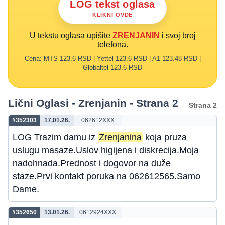
LOG tekst oglasa
KLIKNI OVDE
U tekstu oglasa upišite
ZRENJANIN
i svoj broj
telefona.
Cena: MTS 123.6 RSD | Yettel 123.6 RSD | A1 123.48 RSD |
Globaltel 123.6 RSD
Lični Oglasi - Zrenjanin - Strana 2
Strana 2
#352303
17.01.26.
062612XXX
LOG Trazim damu iz
Zrenjanina
koja pruza
uslugu masaze.Uslov higijena i diskrecija.Moja
nadohnada.Prednost i dogovor na duže
staze.Prvi kontakt poruka na 062612565.Samo
Dame.
#352650
13.01.26.
0612924XXX