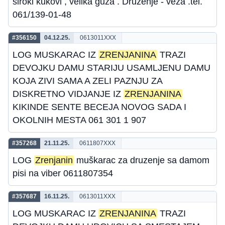
siroki kukovi , velika guza . Druzenje - veza .tel.
061/139-01-48
#356150
04.12.25.
0613011XXX
LOG MUSKARAC IZ
ZRENJANINA
TRAZI
DEVOJKU DAMU STARIJU USAMLJENU DAMU
KOJA ZIVI SAMA A ZELI PAZNJU ZA
DISKRETNO VIDJANJE IZ
ZRENJANINA
KIKINDE SENTE BECEJA NOVOG SADA I
OKOLNIH MESTA 061 301 1 907
#357268
21.11.25.
0611807XXX
LOG
Zrenjanin
muškarac za druzenje sa damom
pisi na viber 0611807354
#357687
16.11.25.
0613011XXX
LOG MUSKARAC IZ
ZRENJANINA
TRAZI