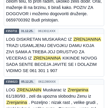
celom telu, to profi radim, ukoliko želiš dodir. Oral,
maženje ili na brzinu, ti biraš kako. POZIV ZA
DOGOVOR i možemo dogovoriti druženje.
0659700392 Budi pristojan.
#353711
31.12.25.
0613011XXX
LOG DISKRETAN MUSKARAC IZ
ZRENJANINA
TRAZI USAMLJENU DEVOJKU DAMU KOJA
ZIVI SAMA A TREBA JOJ DRUSTVO ZA
VECERAS IZ
ZRENJANINA
KIKINDE NOVOG
SADA SENTE BECEJA JAVITE SE I DOLAZIM
VIDIMO SE 061 301 1 907
#356023
05.12.25.
0611390XXX
LOG
ZRENJANIN
Muskarac iz
Zrenjanina
61/180/93 , zeli da upozna slobodnu Zenu iz
Zrenjanina
. Pozeljno : nizak rast , velike grudi ,