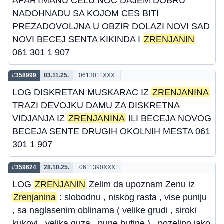
APARTMANU CELU NOC DAJEM DOBRU
NADOHNADU SA KOJOM CES BITI
PREZADOVOLJNA U OBZIR DOLAZI NOVI SAD
NOVI BECEJ SENTA KIKINDA I
ZRENJANIN
061 301 1 907
#358999
03.11.25.
0613011XXX
LOG DISKRETAN MUSKARAC IZ
ZRENJANINA
TRAZI DEVOJKU DAMU ZA DISKRETNA
VIDJANJA IZ
ZRENJANINA
ILI BECEJA NOVOG
BECEJA SENTE DRUGIH OKOLNIH MESTA 061
301 1 907
#359624
28.10.25.
0611390XXX
LOG
ZRENJANIN
Zelim da upoznam Zenu iz
Zrenjanina
: slobodnu , niskog rasta , vise puniju
, sa naglasenim oblinama ( velike grudi , siroki
kukovi , velika guza , pune butine ) , pozeljno jako