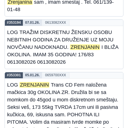
Zrenjanina
sam , imam smestaj . Tel. 061/139-
01-48
#353194
07.01.26.
0613082XXX
LOG TRAŽIM DISKRETNU ŽENSKU OSOBU
NEBITNIH GODINA ZA DRUŽENJE UZ MOJU
NOVČANU NADOKNADU.
ZRENJANIN
I BLIŽA
OKOLINA. IMAM 35 GODINA! 176/83
0613082026 0613082026
#353301
05.01.26.
0659700XXX
LOG
ZRENJANIN
Trans CD Fem naložena
mačkica 30g OKOLINA ZR. Družila bi se sa
momkom do 45god u mom diskretnom smeštaju.
Seksi veš, 173 55kg TVRDA 17cm uni ili pasivna
kučkica, 69, iskusna sam. POHOTNA ILI
PITOMA. Volim da masiram tvrde momke po