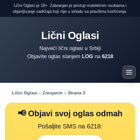
Lični Oglasi je 18+. Zabranjen je pristup maloletnim osobama i
objavljivanje sadržaja koji nije u skladu sa pravilima korišćenja.
Lični Oglasi
Najveći lični oglasi u Srbiji
Objavite oglas slanjem
LOG
na
6218
Lični Oglasi
»
Zrenjanin
»
Strana 2
📢 Objavi svoj oglas odmah
Pošaljite SMS na 6218: