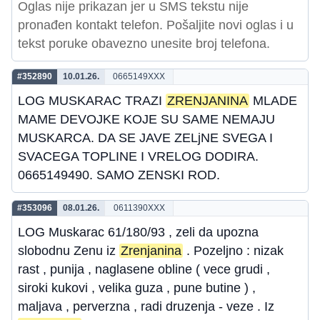
Oglas nije prikazan jer u SMS tekstu nije
pronađen kontakt telefon. Pošaljite novi oglas i u
tekst poruke obavezno unesite broj telefona.
#352890
10.01.26.
0665149XXX
LOG MUSKARAC TRAZI
ZRENJANINA
MLADE
MAME DEVOJKE KOJE SU SAME NEMAJU
MUSKARCA. DA SE JAVE ZELjNE SVEGA I
SVACEGA TOPLINE I VRELOG DODIRA.
0665149490. SAMO ZENSKI ROD.
#353096
08.01.26.
0611390XXX
LOG Muskarac 61/180/93 , zeli da upozna
slobodnu Zenu iz
Zrenjanina
. Pozeljno : nizak
rast , punija , naglasene obline ( vece grudi ,
siroki kukovi , velika guza , pune butine ) ,
maljava , perverzna , radi druzenja - veze . Iz