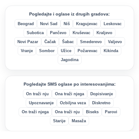
Pogledajte i oglase iz drugih gradova:
Beograd
Novi Sad
Niš
Kragujevac
Leskovac
Subotica
Pančevo
Kruševac
Kraljevo
Novi Pazar
Čačak
Šabac
Smederevo
Valjevo
Vranje
Sombor
Užice
Požarevac
Kikinda
Jagodina
Pogledajte SMS oglase po interesovanjima:
On traži nju
Ona traži njega
Dopisivanje
Upoznavanje
Ozbiljna veza
Diskretno
On traži njega
Ona traži nju
Biseks
Parovi
Starije
Masaža