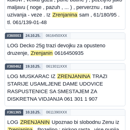
maljavu ( noge , pazuh , ... ) , perverznu , radi
uzivanja - veze . Iz
Zrenjanina
sam , 61/180/95 .
tl. 061/139-01-48
#360003
24.10.25.
0616450XXX
LOG Decko 25g trazi devojku za opusteno
druzenje,
Zrenjanin
0616450935
#360462
19.10.25.
0613011XXX
LOG MUSKARAC IZ
ZRENJANINA
TRAZI
STARIJE USAMLJENE DAME UDOVICE
RASPUSTENICE SA SMESTAJEM ZA
DISKRETNA VIDJANJA 061 301 1 907
#361365
10.10.25.
0611390XXX
LOG
ZRENJANIN
Upoznao bi slobodnu Zenu iz
Zrenjanina
. Pozeljno : niskog rasta , vise punija ,