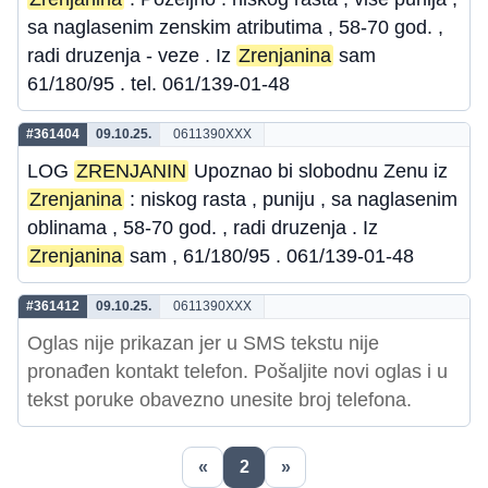
sa naglasenim zenskim atributima , 58-70 god. ,
radi druzenja - veze . Iz
Zrenjanina
sam
61/180/95 . tel. 061/139-01-48
#361404
09.10.25.
0611390XXX
LOG
ZRENJANIN
Upoznao bi slobodnu Zenu iz
Zrenjanina
: niskog rasta , puniju , sa naglasenim
oblinama , 58-70 god. , radi druzenja . Iz
Zrenjanina
sam , 61/180/95 . 061/139-01-48
#361412
09.10.25.
0611390XXX
Oglas nije prikazan jer u SMS tekstu nije
pronađen kontakt telefon. Pošaljite novi oglas i u
tekst poruke obavezno unesite broj telefona.
«
2
»